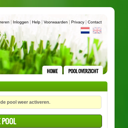
|
|
|
|
|
reren
Inloggen
Help
Voorwaarden
Privacy
Contact
HOME
POOL OVERZICHT
 de pool weer activeren.
E POOL