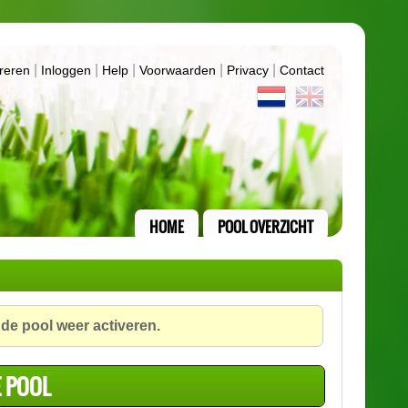
|
|
|
|
|
reren
Inloggen
Help
Voorwaarden
Privacy
Contact
HOME
POOL OVERZICHT
 de pool weer activeren.
E POOL